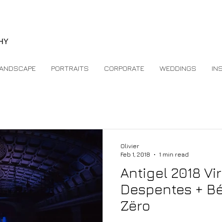
e
HY
ANDSCAPE
PORTRAITS
CORPORATE
WEDDINGS
IN
Olivier
Feb 1, 2018
1 min read
Antigel 2018 Vi
Despentes + Bé
Zëro