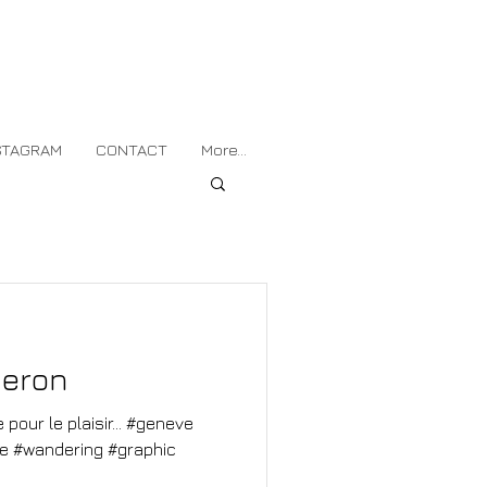
STAGRAM
CONTACT
More...
heron
le plaisir... #geneve
re #wandering #graphic