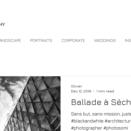
e
HY
ANDSCAPE
PORTRAITS
CORPORATE
WEDDINGS
IN
Olivier
Dec 12, 2019
1 min read
Ballade à Séc
Sans but, sans mission, juste pour 
#blackandwhite #architectu
#photographer #photosomi