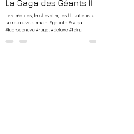
Sep 30, 2017
1 min read
La Saga des Géants II
Les Géantes, le chevalier, les lilliputiens, on
se retrouve demain. #geants #saga
#igersgeneva #royal #deluxe #fairy
#LesGéants #Genève...