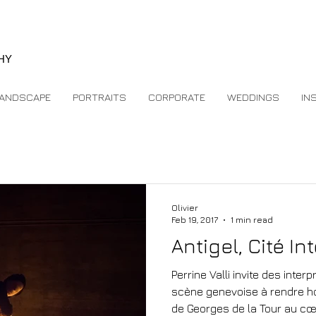
e
HY
ANDSCAPE
PORTRAITS
CORPORATE
WEDDINGS
IN
Olivier
Feb 19, 2017
1 min read
Antigel, Cité In
Perrine Valli invite des inte
scène genevoise à rendre 
de Georges de la Tour au cœu