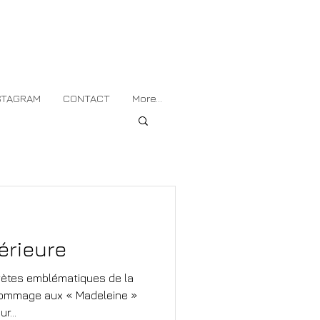
STAGRAM
CONTACT
More...
térieure
rprètes emblématiques de la
hommage aux « Madeleine »
r...