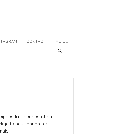
STAGRAM
CONTACT
More...
eignes lumineuses et sa
okyoïte bouillonnant de
ais...