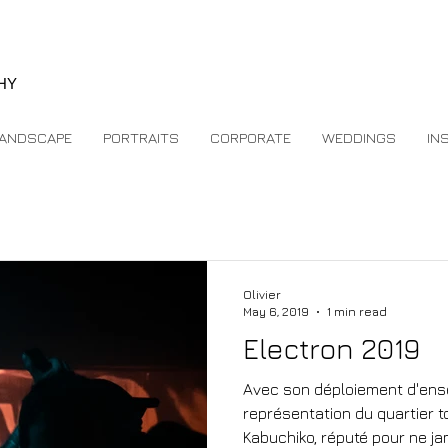
e
HY
ANDSCAPE
PORTRAITS
CORPORATE
WEDDINGS
IN
Olivier
May 6, 2019
1 min read
Electron 2019
Avec son déploiement d'ens
représentation du quartier t
Kabuchiko, réputé pour ne jam